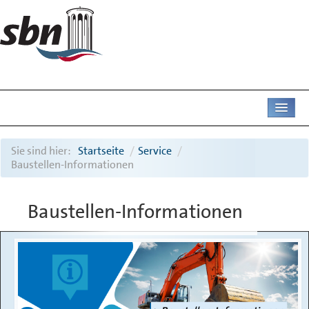
AKTUELL
Sie sind hier:
Startseite
/
Service
/
Baustellen-Informationen
UNTERNEHMEN
Baustellen-Informationen
ABWASSER
DIENSTLEISTUNGEN
DEICHAMT