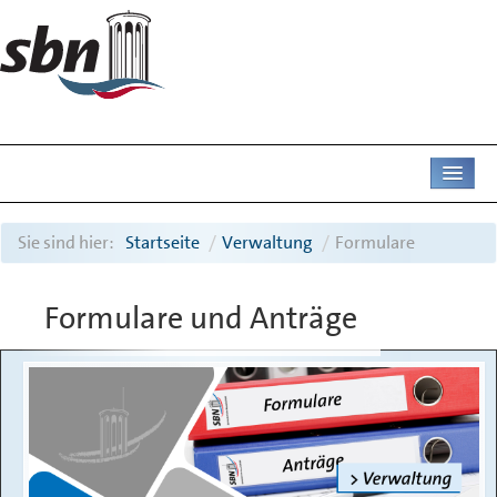
AKTUELL
Sie sind hier:
Startseite
/
Verwaltung
/
Formulare
UNTERNEHMEN
Formulare und Anträge
ABWASSER
DIENSTLEISTUNGEN
DEICHAMT