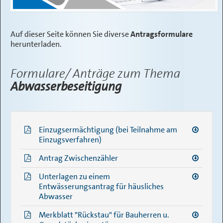
VERWALTUNG
Auf dieser Seite können Sie diverse
Antragsformulare
SERVICE
herunterladen.
KONTAKT
Formulare/ Anträge zum Thema
Abwasserbeseitigung
Einzugsermächtigung (bei Teilnahme am
Einzugsverfahren)
Antrag Zwischenzähler
Unterlagen zu einem
Entwässerungsantrag für häusliches
Abwasser
Merkblatt "Rückstau" für Bauherren u.